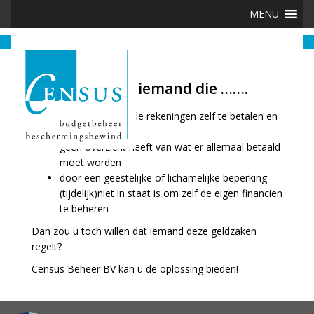
Skip
MENU
to
content
Bent of kent u iemand die …….
het lastig vindt alle rekeningen zelf te betalen en
bij te houden
geen overzicht heeft van wat er allemaal betaald
moet worden
door een geestelijke of lichamelijke beperking
(tijdelijk)niet in staat is om zelf de eigen financiën
te beheren
Dan zou u toch willen dat iemand deze geldzaken
regelt?
Census Beheer BV kan u de oplossing bieden!