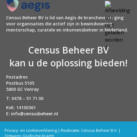
Census Beheer BV is lid van Aegis de branchevereniging
voor organisaties die actief zijn in bewindvoering,
mentorschap, curatele en inkomensbeheer in Nederland.
Census Beheer BV
kan u de oplossing bieden!
Postadres
Postbus 5105
5800 GC Venray
T: 0478 – 51 71 00
KvK: 14100361
E:
info@censusbeheer.nl
Privacy- en cookieverklaring
| Realisatie:
Census Beheer B.V.
|
Ontwerp:
Grafische Kracht