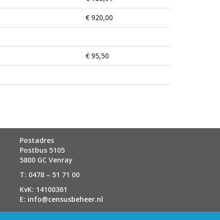
€ 920,00
€ 95,50
Postadres
Postbus 5105
5800 GC Venray
T: 0478 – 51 71 00
KvK: 14100361
E:
info@censusbeheer.nl