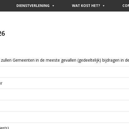
DIENSTVERLENING
WAT KOST HET?
CO
26
is zullen Gemeenten in de meeste gevallen (gedeeltelijk) bijdragen in
er
er(s)