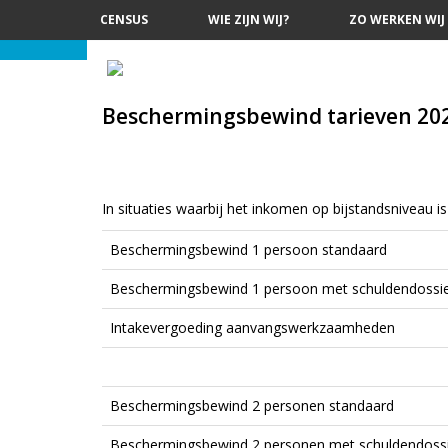
Skip
CENSUS
WIE ZIJN WIJ?
ZO WERKEN WIJ
to
content
Beschermingsbewind tarieven 20
In situaties waarbij het inkomen op bijstandsniveau 
Beschermingsbewind 1 persoon standaard
Beschermingsbewind 1 persoon met schuldendossi
Intakevergoeding aanvangswerkzaamheden
Beschermingsbewind 2 personen standaard
Beschermingsbewind 2 personen met schuldendossi