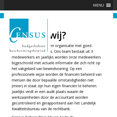
Skip
MENU
to
content
Wie zijn wij?
Census Beheer BV is een organisatie met goed
opgeleide medewerkers. Ons team bestaat uit 3
medewerkers en jaarlijks worden onze medewerkers
bijgeschoold met actuele informatie die zich richt op
het vakgebied van bewindvoering. Op een
professionele wijze worden de financiën beheerd van
mensen die door bepaalde omstandigheden niet
(meer) in staat zijn hun eigen financiën te beheren.
Jaarlijks vindt er een audit plaats waarin de
werkzaamheden door de accountant worden
gecontroleerd en gerapporteerd aan het Landelijk
Kwaliteitsbureau van de rechtbank.